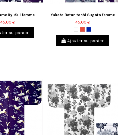
ame RyuSui femme
Yukata Botan tachi Sugata femme
45,00 €
45,00 €
Blanc
Rouge
Bleu
ter au panier
marine
Ajouter au panier