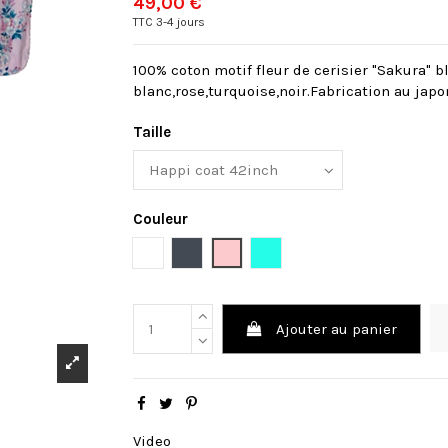
49,00 €
TTC
3-4 jours
100% coton motif fleur de cerisier "Sakura" b
blanc,rose,turquoise,noir.Fabrication au japo
Taille
Couleur
Blanc
Noir
Rose
Turquoise
Ajouter au panier
Video