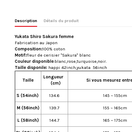
Description
Détails du produit
Yukata Shiro Sakura femme
Fabrication au Japon
Composition:
100% coton
Motif:
fleur de cerisier "Sakura" blanc
Couleur disponible
:blanc,rose,turquoise,noir.
Taille disponile:
happi 42inch,yukata 56inch
Longueur
Taille
Si vous mesurez
entr
(cm)
S (54inch)
134.6
145 ~ 155cm
M (56inch)
139.7
155 ~ 165cm
L (58inch)
144.7
165 ~ 175cm