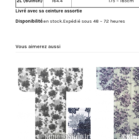
2L (60inch)
164.4
175 ~ 185cm
Livré avec sa ceinture assortie
Disponibilité
:en stock.Expédié sous 48 ~ 72 heures
En stock
19 Produits
Vous aimerez aussi