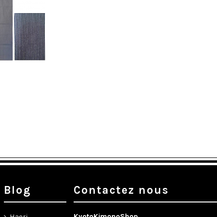
Blog
Contactez nous
Haori
KyotoKimonoShop