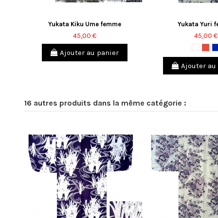
emme
Yukata Kiku Ume femme
Yukata Yuri 
45,00 €
45,00 €
Blanc
Rou
Ajouter au panier
Ajouter au
16 autres produits dans la même catégorie :