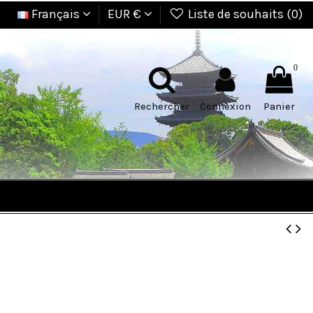
Français
EUR €
Liste de souhaits (
0
)
0
Rechercher
Connexion
Panier