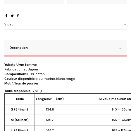
Video
Description
Yukata Ume femme
Fabrication au Japon
Composition:
100% coton
Couleur disponible
:bleu marine,blanc,rouge
Motif:
fleur de prunier
Taille disponible:
S,M,L,LL
Taille
Longueur
(cm)
Si vous mesurez
en
S (54incn)
134.6
145 ~ 155cm
M (56inch)
139.7
155 ~ 165c
L (58inch)
144.7
165 ~ 175cm