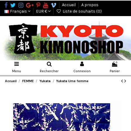
Accueil
A propos
Français
EUR €
Liste de souhaits (
0
)
0
Menu
Rechercher
Connexion
Panier
Accueil
FEMME
Yukata
Yukata Ume femme