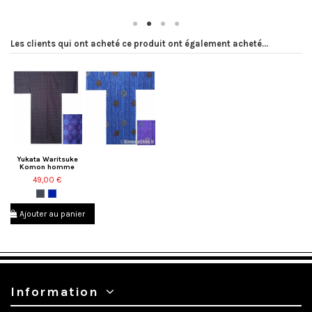
Les clients qui ont acheté ce produit ont également acheté...
Yukata Waritsuke
Komon homme
49,00 €
Noir
Bleu
marine
Ajouter au panier
Information