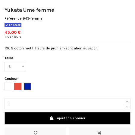
Yukata Ume femme
Référence
943-femme
En stock
45,00 €
TTC
3-4 jours
100% coton motif: fleurs de prunier Fabrication au japon
Taille
Couleur
Blanc
Rouge
Bleu
marine
Ajouter au panier