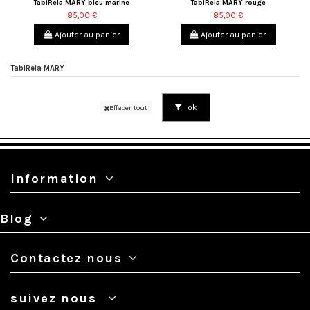
TabiRela MARY bleu marine
TabiRela MARY rouge
85,00 €
85,00 €
Ajouter au panier
Ajouter au panier
TabiRela MARY
ok
Effacer tout
Information
Blog
Contactez nous
suivez nous