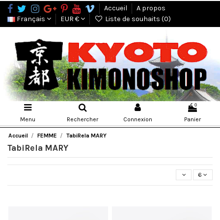
Accueil
A propos
Français
EUR €
Liste de souhaits (
0
)
0
Menu
Rechercher
Connexion
Panier
Accueil
FEMME
TabiRela MARY
TabiRela MARY
6