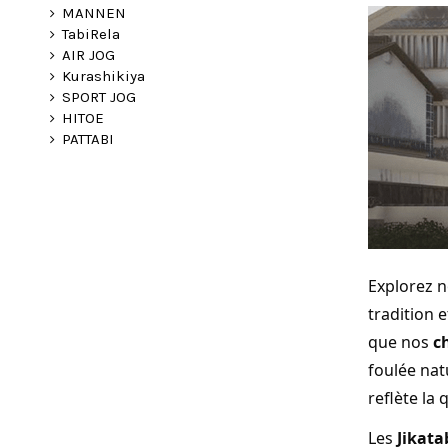
MANNEN
TabiRela
AIR JOG
Kurashikiya
SPORT JOG
HITOE
PATTABI
Explorez n
tradition 
que nos
c
foulée nat
reflète la 
Les
Jikata