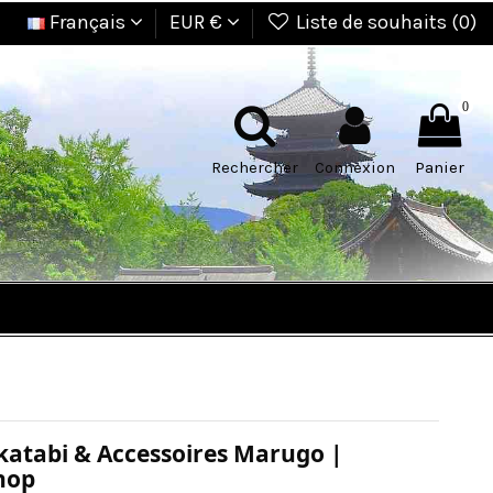
Français
EUR €
Liste de souhaits (
0
)
0
Rechercher
Connexion
Panier
ikatabi & Accessoires Marugo |
hop