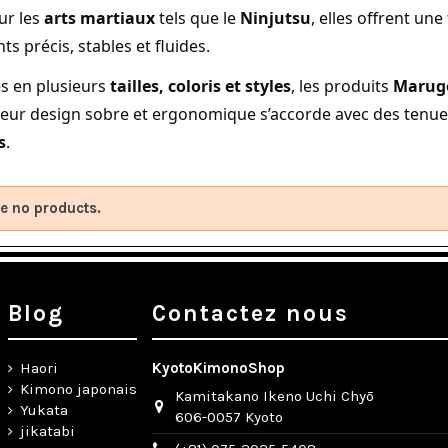
ur les
arts martiaux
tels que le
Ninjutsu
, elles offrent un
 précis, stables et fluides.
s en plusieurs
tailles, coloris et styles
, les produits
Marug
 Leur design sobre et ergonomique s’accorde avec des tenu
s
.
e no products.
Blog
Contactez nous
Haori
KyotoKimonoShop
Kimono japonais
Kamitakano Ikeno Uchi Chyō
Yukata
606-0057 Kyoto
jikatabi