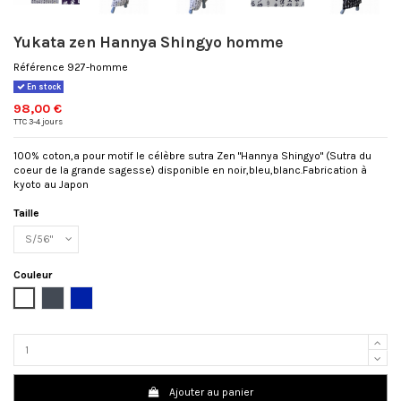
Yukata zen Hannya Shingyo homme
Référence
927-homme
En stock
98,00 €
TTC
3-4 jours
100% coton,a pour motif le célèbre sutra Zen "Hannya Shingyo" (Sutra du
coeur de la grande sagesse) disponible en noir,bleu,blanc.Fabrication à
kyoto au Japon
Taille
Couleur
Blanc
Noir
Bleu
marine
Ajouter au panier