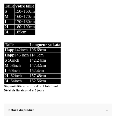
Taille
Votre taille
S
150~160cm
M
160~170cm
L
170~180cm
2L
180~190cm
3L
185cm~
Taille
Longueur yukata
Happi
42inch
106.68cm
Happi
45 inch
114.3cm
S
56inch
142.24cm
M
58inch
147.32cm
L
60inch
152.4cm
2L
62inch
157.48cm
3L
64inch
162.56cm
Disponibilité
:en stock direct fabricant
Délai de livraison
:4 à 6 jours
Détails du produit