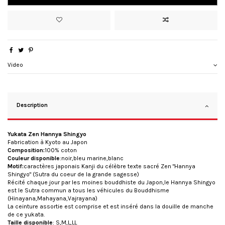
Video
Description
Yukata Zen Hannya Shingyo
Fabrication à Kyoto au Japon
Composition:
100% coton
Couleur disponible
:noir,bleu marine,blanc
Motif:
caractères japonais Kanji du célèbre texte sacré Zen "Hannya
Shingyo" (Sutra du coeur de la grande sagesse)
Récité chaque jour par les moines bouddhiste du Japon,le Hannya Shingyo
est le Sutra commun a tous les véhicules du Bouddhisme
(Hinayana,Mahayana,Vajrayana)
La ceinture assortie est comprise et est inséré dans la douille de manche
de ce yukata.
Taille disponible
: S,M,L,LL