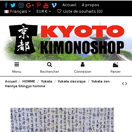
Accueil
A propos
Français
EUR €
Liste de souhaits (
0
)
0
Menu
Rechercher
Connexion
Panier
Accueil
HOMME
Yukata
Yukata classique
Yukata zen
Hannya Shingyo homme