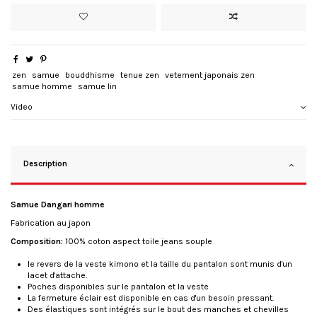
zen
samue
bouddhisme
tenue zen
vetement japonais zen
samue homme
samue lin
Video
Description
Samue Dangari homme
Fabrication au japon
Composition:
100% coton aspect toile jeans souple
le revers de la veste kimono et la taille du pantalon sont munis d'un
lacet d'attache.
Poches disponibles sur le pantalon et la veste
La fermeture éclair est disponible en cas d'un besoin pressant.
Des élastiques sont intégrés sur le bout des manches et chevilles