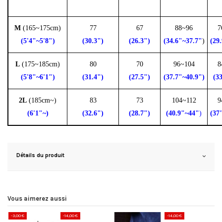
M
(165~175cm)
77
67
88~96
7
(5'4"~5'8")
(30.3")
(26.3")
(34.6"~37.7"
)
(29
L
(175~185cm)
80
70
96~104
8
(5'8"~6'1")
(31.4")
(27.5")
(37.7"~40.9")
(3
2L
(185cm~)
83
73
104~112
9
(6'1"~)
(32.6")
(28.7")
(40.9"~44
"
)
(37
Détails du produit
Vous aimerez aussi
-3,00 €
-14,00 €
-14,00 €