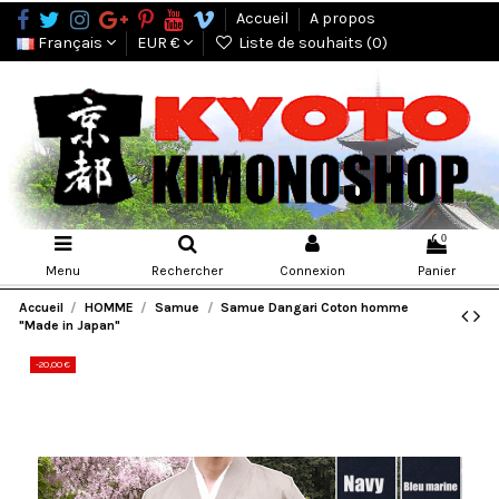
Accueil
A propos
Français
EUR €
Liste de souhaits (
0
)
0
Menu
Rechercher
Connexion
Panier
Accueil
HOMME
Samue
Samue Dangari Coton homme
"Made in Japan"
-20,00 €