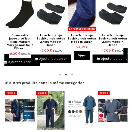
En rupture de stock
3
Chaussette
Luxe Tabi Ninja
Luxe Tabi Ninja
Luxe Tabi Ninja
T
go
japonaise Tabi
Sashiko noir coton
Sashiko noir coton
Sashiko noir coton
Ninja Matsuri
27cm Made in
Made in Japan
23cm Made in
Marugo noir taille
Japan
Japan
59,00 €
28cm...
45,00 €
45,00 €
59,00 €
59,00 €
9,00 €
12,00 €
View
ier
Ajouter au panier
Ajouter au panier
Ajouter au panier
16 autres produits dans la même catégorie :
-10,00 €
-23,00 €
-10,00 €
-