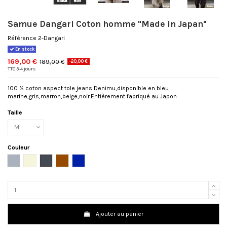
Samue Dangari Coton homme "Made in Japan"
Référence
2-Dangari
En stock
169,00 €
189,00 €
-20,00 €
TTC
3-4 jours
100 % coton aspect tole jeans Denimu,disponible en bleu
marine,gris,marron,beige,noir.Entièrement fabriqué au Japon
Taille
Couleur
Gris
Beige
Noir
Marron
Bleu
marine
Ajouter au panier