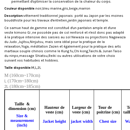
permettant d'optimiser la conservation de la chaleur du corps.
Couleur disponible
:noir,bleu marine,gris,beige,marron
Description:
vêtement traditionnel japonais porté au Japon par les moines
bouddhiste pour les travaux d'entretien,jardin japonais et temple.
Ce samue haut de gamme est constitué d'un pantalon ample et d'une
veste kimono Gi ,ne posséde pas de col renforcé et n'est donc pas adapté
à la pratique intensive des saisies au sol Newaza ou projections Nagewaza
du Judo ,Jujitsu,Ninjutsu, mais sera idéal pour la pratique de la
relaxation,Yoga, méditation Zazen et également pour la pratique des arts
martiaux souple chinois comme le Kung fu,Chi kong,Taichi.& Junan Taiso
du ninpo,massage Shiatsu,Reiki ou autres utilisations de votre choix
suivant vos habitudes et hobbies.
Taille disponible:
M,L,2L
M (160cm~170cm)
(170cm~180cm)
L
(180cm~185cm)
2L
Taille &
Hauteur de
Largeur de
Tour de
T
dimension
(cm)
veste
(cm)
veste
(cm)
poitrine
(cm)
tai
Size &
measurement
Jacket height
jacket width
Chest size
Wa
(inch)